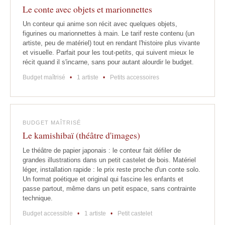
Le conte avec objets et marionnettes
Un conteur qui anime son récit avec quelques objets,
figurines ou marionnettes à main. Le tarif reste contenu (un
artiste, peu de matériel) tout en rendant l'histoire plus vivante
et visuelle. Parfait pour les tout-petits, qui suivent mieux le
récit quand il s'incarne, sans pour autant alourdir le budget.
Budget maîtrisé
•
1 artiste
•
Petits accessoires
BUDGET MAÎTRISÉ
Le kamishibaï (théâtre d'images)
Le théâtre de papier japonais : le conteur fait défiler de
grandes illustrations dans un petit castelet de bois. Matériel
léger, installation rapide : le prix reste proche d'un conte solo.
Un format poétique et original qui fascine les enfants et
passe partout, même dans un petit espace, sans contrainte
technique.
Budget accessible
•
1 artiste
•
Petit castelet