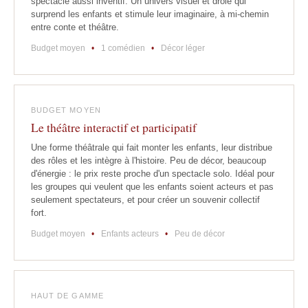
spectacle aussi inventif. Un univers visuel et drôle qui
surprend les enfants et stimule leur imaginaire, à mi-chemin
entre conte et théâtre.
Budget moyen
•
1 comédien
•
Décor léger
BUDGET MOYEN
Le théâtre interactif et participatif
Une forme théâtrale qui fait monter les enfants, leur distribue
des rôles et les intègre à l'histoire. Peu de décor, beaucoup
d'énergie : le prix reste proche d'un spectacle solo. Idéal pour
les groupes qui veulent que les enfants soient acteurs et pas
seulement spectateurs, et pour créer un souvenir collectif
fort.
Budget moyen
•
Enfants acteurs
•
Peu de décor
HAUT DE GAMME