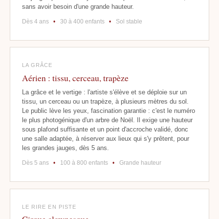
sans avoir besoin d'une grande hauteur.
Dès 4 ans
•
30 à 400 enfants
•
Sol stable
LA GRÂCE
Aérien : tissu, cerceau, trapèze
La grâce et le vertige : l'artiste s'élève et se déploie sur un
tissu, un cerceau ou un trapèze, à plusieurs mètres du sol.
Le public lève les yeux, fascination garantie : c'est le numéro
le plus photogénique d'un arbre de Noël. Il exige une hauteur
sous plafond suffisante et un point d'accroche validé, donc
une salle adaptée, à réserver aux lieux qui s'y prêtent, pour
les grandes jauges, dès 5 ans.
Dès 5 ans
•
100 à 800 enfants
•
Grande hauteur
LE RIRE EN PISTE