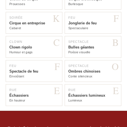
Prouesses
Burlesque
K
F
SOIRÉE
FEU
Cirque en entreprise
Jonglerie de feu
Cabaret
Spectaculaire
C
B
CLOWN
SPECTACLE
Clown rigolo
Bulles géantes
Humour et gags
Poésie visuelle
F
O
FEU
SPECTACLE
Spectacle de feu
Ombres chinoises
Envoûtant
Conte silencieux
E
E
RUE
RUE
Échassiers
Échassiers lumineux
En hauteur
Lumineux