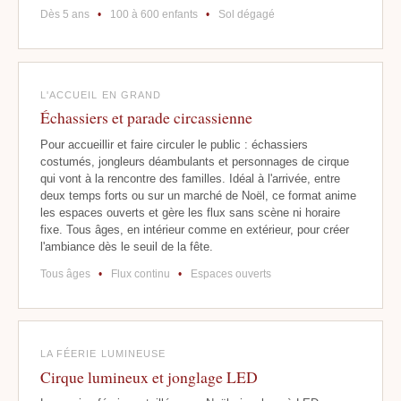
Dès 5 ans
•
100 à 600 enfants
•
Sol dégagé
L'ACCUEIL EN GRAND
Échassiers et parade circassienne
Pour accueillir et faire circuler le public : échassiers
costumés, jongleurs déambulants et personnages de cirque
qui vont à la rencontre des familles. Idéal à l'arrivée, entre
deux temps forts ou sur un marché de Noël, ce format anime
les espaces ouverts et gère les flux sans scène ni horaire
fixe. Tous âges, en intérieur comme en extérieur, pour créer
l'ambiance dès le seuil de la fête.
Tous âges
•
Flux continu
•
Espaces ouverts
LA FÉERIE LUMINEUSE
Cirque lumineux et jonglage LED