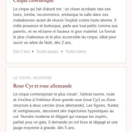
Cirque clownesque
Le cirque qui fait d'abord rire : un clown acrobate rate ses
tours, tombe, recommence, embarque la salle dans ses
maladresses avant de réussir l'exploit contre toute attente. Il
mêle prouesse et burlesque, parle aux tout-petits comme aux
parents, et ne réclame ni hauteur ni gros matériel. Le format
le plus chaleureux et le plus accessible du cirque, idéal pour
ouvrir un arbre de Noël, dès 2 ans.
Dès 2 ans
•
Toutes jauges
•
Toutes salles
LE VISUEL MODERNE
Roue Cyr et roue allemande
Le cirque contemporain le plus visuel : l'artiste tourne, roule
et s'incline à l'intérieur d'une grande roue (roue Cyr) ou d'une
structure à deux cercles (roue allemande). Les figures, fluides
et vertigineuses, dessinent des trajectoires hypnotiques au
sol. Numéro moderne et élégant qui marque les esprits,
parfait pour un gala. Il demande un sol lisse et dégagé et une
jauge moyenne à grande, dès 5 ans.