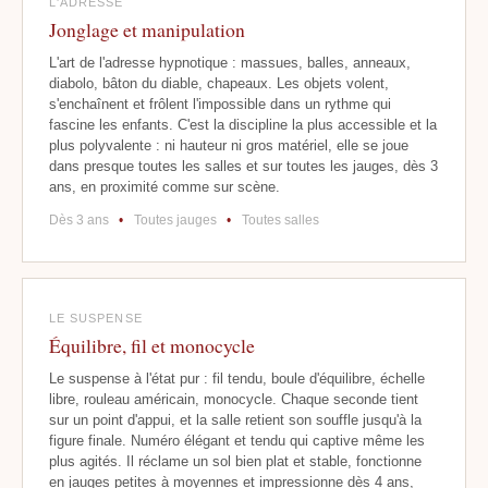
L'ADRESSE
Jonglage et manipulation
L'art de l'adresse hypnotique : massues, balles, anneaux,
diabolo, bâton du diable, chapeaux. Les objets volent,
s'enchaînent et frôlent l'impossible dans un rythme qui
fascine les enfants. C'est la discipline la plus accessible et la
plus polyvalente : ni hauteur ni gros matériel, elle se joue
dans presque toutes les salles et sur toutes les jauges, dès 3
ans, en proximité comme sur scène.
Dès 3 ans
•
Toutes jauges
•
Toutes salles
LE SUSPENSE
Équilibre, fil et monocycle
Le suspense à l'état pur : fil tendu, boule d'équilibre, échelle
libre, rouleau américain, monocycle. Chaque seconde tient
sur un point d'appui, et la salle retient son souffle jusqu'à la
figure finale. Numéro élégant et tendu qui captive même les
plus agités. Il réclame un sol bien plat et stable, fonctionne
en jauges petites à moyennes et impressionne dès 4 ans,