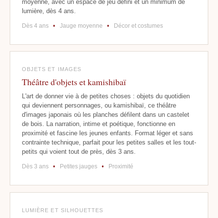
moyenne, avec un espace de jeu défini et un minimum de
lumière, dès 4 ans.
Dès 4 ans
•
Jauge moyenne
•
Décor et costumes
OBJETS ET IMAGES
Théâtre d'objets et kamishibaï
L'art de donner vie à de petites choses : objets du quotidien
qui deviennent personnages, ou kamishibaï, ce théâtre
d'images japonais où les planches défilent dans un castelet
de bois. La narration, intime et poétique, fonctionne en
proximité et fascine les jeunes enfants. Format léger et sans
contrainte technique, parfait pour les petites salles et les tout-
petits qui voient tout de près, dès 3 ans.
Dès 3 ans
•
Petites jauges
•
Proximité
LUMIÈRE ET SILHOUETTES