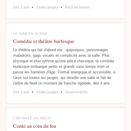
Dès 3 ans
•
Toutes jauges
•
Récit de saison
LE RIRE EN SCÈNE
Comédie et théâtre burlesque
Le théâtre qui fait d'abord rire : quiproquos, personnages
maladroits, gags visuels et complicité avec la salle. Plus
physique et plus rythmé qu'une pièce classique, la comédie
burlesque embarque petits et grands sans temps mort et
passe les barrières d'âge. Format énergique et accessible, à
l'aise sur toutes les jauges, qui réveille une salle et fait de
l'arbre de Noël un moment de franche rigolade, dès 4 ans.
Dès 4 ans
•
Toutes jauges
•
Visuel et drôle
L'INTIMITÉ DU RÉCIT
Conte au coin du feu