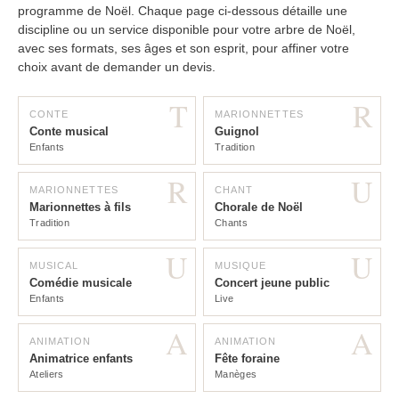
programme de Noël. Chaque page ci-dessous détaille une
discipline ou un service disponible pour votre arbre de Noël,
avec ses formats, ses âges et son esprit, pour affiner votre
choix avant de demander un devis.
T
R
CONTE
MARIONNETTES
Conte musical
Guignol
Enfants
Tradition
R
U
MARIONNETTES
CHANT
Marionnettes à fils
Chorale de Noël
Tradition
Chants
U
U
MUSICAL
MUSIQUE
Comédie musicale
Concert jeune public
Enfants
Live
A
A
ANIMATION
ANIMATION
Animatrice enfants
Fête foraine
Ateliers
Manèges