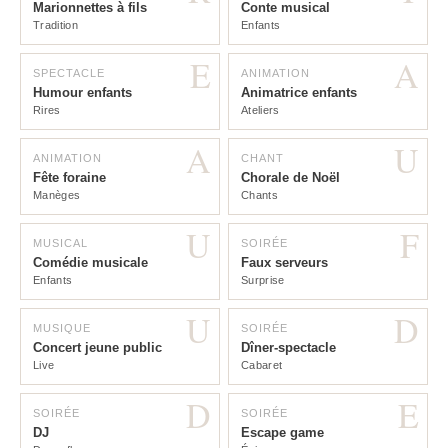
Marionnettes à fils
Conte musical
Tradition
Enfants
E
A
SPECTACLE
ANIMATION
Humour enfants
Animatrice enfants
Rires
Ateliers
A
U
ANIMATION
CHANT
Fête foraine
Chorale de Noël
Manèges
Chants
U
F
MUSICAL
SOIRÉE
Comédie musicale
Faux serveurs
Enfants
Surprise
U
D
MUSIQUE
SOIRÉE
Concert jeune public
Dîner-spectacle
Live
Cabaret
D
E
SOIRÉE
SOIRÉE
DJ
Escape game