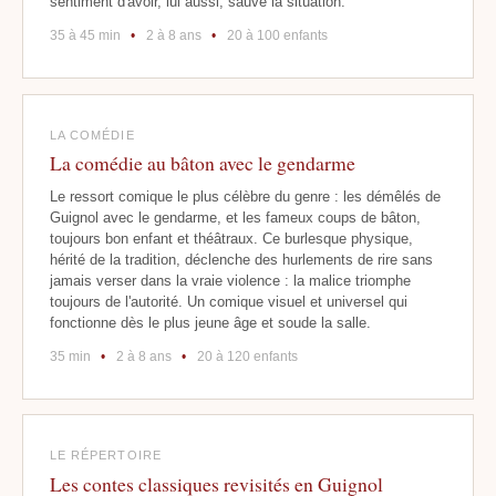
sentiment d'avoir, lui aussi, sauvé la situation.
35 à 45 min
•
2 à 8 ans
•
20 à 100 enfants
LA COMÉDIE
La comédie au bâton avec le gendarme
Le ressort comique le plus célèbre du genre : les démêlés de
Guignol avec le gendarme, et les fameux coups de bâton,
toujours bon enfant et théâtraux. Ce burlesque physique,
hérité de la tradition, déclenche des hurlements de rire sans
jamais verser dans la vraie violence : la malice triomphe
toujours de l'autorité. Un comique visuel et universel qui
fonctionne dès le plus jeune âge et soude la salle.
35 min
•
2 à 8 ans
•
20 à 120 enfants
LE RÉPERTOIRE
Les contes classiques revisités en Guignol