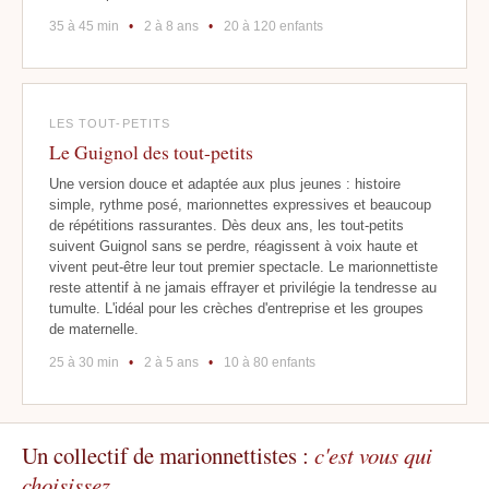
35 à 45 min
•
2 à 8 ans
•
20 à 120 enfants
LES TOUT-PETITS
Le Guignol des tout-petits
Une version douce et adaptée aux plus jeunes : histoire
simple, rythme posé, marionnettes expressives et beaucoup
de répétitions rassurantes. Dès deux ans, les tout-petits
suivent Guignol sans se perdre, réagissent à voix haute et
vivent peut-être leur tout premier spectacle. Le marionnettiste
reste attentif à ne jamais effrayer et privilégie la tendresse au
tumulte. L'idéal pour les crèches d'entreprise et les groupes
de maternelle.
25 à 30 min
•
2 à 5 ans
•
10 à 80 enfants
Un collectif de marionnettistes :
c'est vous qui
choisissez