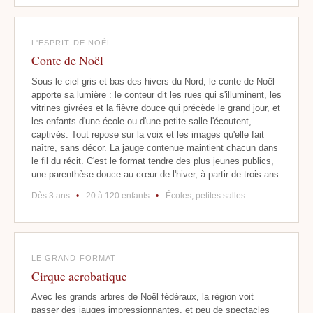
L'ESPRIT DE NOËL
Conte de Noël
Sous le ciel gris et bas des hivers du Nord, le conte de Noël
apporte sa lumière : le conteur dit les rues qui s'illuminent, les
vitrines givrées et la fièvre douce qui précède le grand jour, et
les enfants d'une école ou d'une petite salle l'écoutent,
captivés. Tout repose sur la voix et les images qu'elle fait
naître, sans décor. La jauge contenue maintient chacun dans
le fil du récit. C'est le format tendre des plus jeunes publics,
une parenthèse douce au cœur de l'hiver, à partir de trois ans.
Dès 3 ans
•
20 à 120 enfants
•
Écoles, petites salles
LE GRAND FORMAT
Cirque acrobatique
Avec les grands arbres de Noël fédéraux, la région voit
passer des jauges impressionnantes, et peu de spectacles