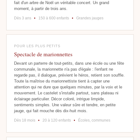
fait d'un arbre de Noël un véritable concert. Un grand
moment, à partir de trois ans.
Dès 3 ans
•
150 à 600 enfants
•
Grandes jauges
POUR LES PLUS PETITS
Spectacle de marionnettes
Devant un parterre de tout-petits, dans une école ou une fête
communale, la marionnette n'a pas d'égale : l'enfant ne
regarde pas, il dialogue, prévient le héros, retient son souffle.
Toute la maîtrise du marionnettiste tient à capter une
attention qui ne dure que quelques minutes, par la voix et le
mouvement. Le castelet s'installe partout, sans plateau ni
éclairage particulier. Décor coloré, intrigue limpide,
sentiments simples. Une valeur sûre et tendre, en petite
jauge, qui fait mouche dès dix-huit mois.
Dès 18 mois
•
20 à 120 enfants
•
Écoles, communes