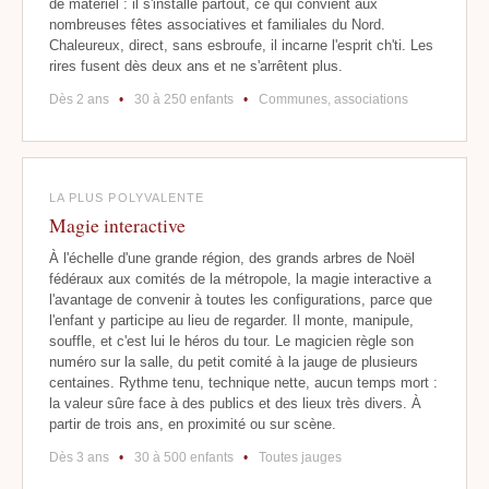
de matériel : il s'installe partout, ce qui convient aux
nombreuses fêtes associatives et familiales du Nord.
Chaleureux, direct, sans esbroufe, il incarne l'esprit ch'ti. Les
rires fusent dès deux ans et ne s'arrêtent plus.
Dès 2 ans
•
30 à 250 enfants
•
Communes, associations
LA PLUS POLYVALENTE
Magie interactive
À l'échelle d'une grande région, des grands arbres de Noël
fédéraux aux comités de la métropole, la magie interactive a
l'avantage de convenir à toutes les configurations, parce que
l'enfant y participe au lieu de regarder. Il monte, manipule,
souffle, et c'est lui le héros du tour. Le magicien règle son
numéro sur la salle, du petit comité à la jauge de plusieurs
centaines. Rythme tenu, technique nette, aucun temps mort :
la valeur sûre face à des publics et des lieux très divers. À
partir de trois ans, en proximité ou sur scène.
Dès 3 ans
•
30 à 500 enfants
•
Toutes jauges