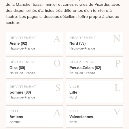
de la Manche, bassin minier et zones rurales de Picardie, avec
des disponibilités d'artistes très différentes d'un territoire à
l'autre. Les pages ci-dessous détaillent l'offre propre à chaque
secteur.
A
N
DÉPARTEMENT
DÉPARTEMENT
Aisne (02)
Nord (59)
Hauts-de-France
Hauts-de-France
O
P
DÉPARTEMENT
DÉPARTEMENT
Oise (60)
Pas-de-Calais (62)
Hauts-de-France
Hauts-de-France
S
L
DÉPARTEMENT
VILLE
Somme (80)
Lille
Hauts-de-France
Nord
A
V
VILLE
VILLE
Amiens
Valenciennes
Somme
Nord