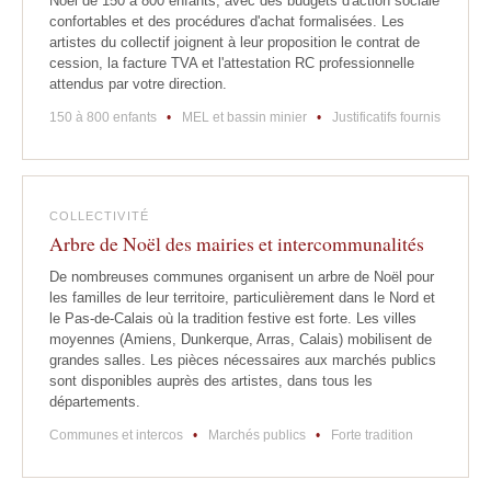
Noël de 150 à 800 enfants, avec des budgets d'action sociale
confortables et des procédures d'achat formalisées. Les
artistes du collectif joignent à leur proposition le contrat de
cession, la facture TVA et l'attestation RC professionnelle
attendus par votre direction.
150 à 800 enfants
•
MEL et bassin minier
•
Justificatifs fournis
COLLECTIVITÉ
Arbre de Noël des mairies et intercommunalités
De nombreuses communes organisent un arbre de Noël pour
les familles de leur territoire, particulièrement dans le Nord et
le Pas-de-Calais où la tradition festive est forte. Les villes
moyennes (Amiens, Dunkerque, Arras, Calais) mobilisent de
grandes salles. Les pièces nécessaires aux marchés publics
sont disponibles auprès des artistes, dans tous les
départements.
Communes et intercos
•
Marchés publics
•
Forte tradition