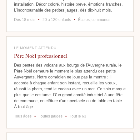
installation. Décor coloré, histoire brève, émotions franches.
L'incontournable des petites jauges, dès dix-huit mois.
Dès 18 mois
•
20 à 120 enfants
•
Écoles, communes
LE MOMENT ATTENDU
Père Noël professionnel
Des pentes des volcans aux bourgs de l'Auvergne rurale, le
Père Noël demeure le moment le plus attendu des petits
Auvergnats. Notre comédien ne joue pas la montre : il
accorde à chaque enfant son instant, recueille les vœux,
réussit la photo, tend le cadeau avec un mot. Ce soin marque
plus que le costume. D'un grand comité industriel à une fête
de commune, en clôture d'un spectacle ou de table en table.
À tout âge.
Tous âges
•
Toutes jauges
•
Tout le 63