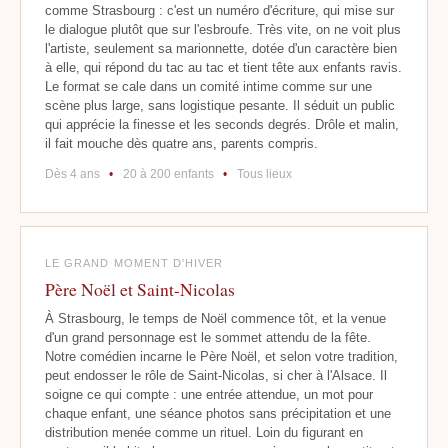
comme Strasbourg : c'est un numéro d'écriture, qui mise sur
le dialogue plutôt que sur l'esbroufe. Très vite, on ne voit plus
l'artiste, seulement sa marionnette, dotée d'un caractère bien
à elle, qui répond du tac au tac et tient tête aux enfants ravis.
Le format se cale dans un comité intime comme sur une
scène plus large, sans logistique pesante. Il séduit un public
qui apprécie la finesse et les seconds degrés. Drôle et malin,
il fait mouche dès quatre ans, parents compris.
Dès 4 ans
•
20 à 200 enfants
•
Tous lieux
LE GRAND MOMENT D'HIVER
Père Noël et Saint-Nicolas
À Strasbourg, le temps de Noël commence tôt, et la venue
d'un grand personnage est le sommet attendu de la fête.
Notre comédien incarne le Père Noël, et selon votre tradition,
peut endosser le rôle de Saint-Nicolas, si cher à l'Alsace. Il
soigne ce qui compte : une entrée attendue, un mot pour
chaque enfant, une séance photos sans précipitation et une
distribution menée comme un rituel. Loin du figurant en