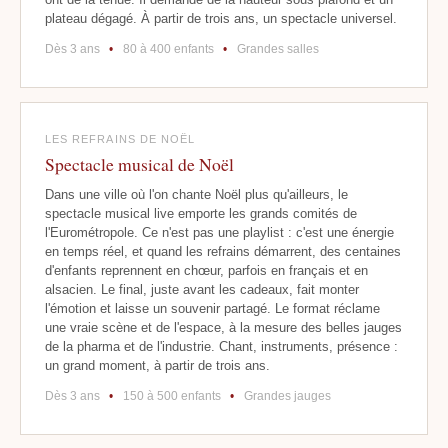
plateau dégagé. À partir de trois ans, un spectacle universel.
Dès 3 ans
•
80 à 400 enfants
•
Grandes salles
LES REFRAINS DE NOËL
Spectacle musical de Noël
Dans une ville où l'on chante Noël plus qu'ailleurs, le
spectacle musical live emporte les grands comités de
l'Eurométropole. Ce n'est pas une playlist : c'est une énergie
en temps réel, et quand les refrains démarrent, des centaines
d'enfants reprennent en chœur, parfois en français et en
alsacien. Le final, juste avant les cadeaux, fait monter
l'émotion et laisse un souvenir partagé. Le format réclame
une vraie scène et de l'espace, à la mesure des belles jauges
de la pharma et de l'industrie. Chant, instruments, présence :
un grand moment, à partir de trois ans.
Dès 3 ans
•
150 à 500 enfants
•
Grandes jauges