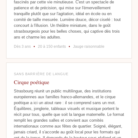
fascinés par cette vie minutieuse. C'est un spectacle de
patience et de précision, qui mise sur l'émerveillement
tranquille plutôt que sur l'agitation, idéal en école ou en
comité de taille mesurée. Lumière douce, décor ciselé : tout
concourt à l'illusion. Un théâtre miniature, dans le goût
strasbourgeois pour les belles choses, qui captive dès trois
ans et charme les adultes.
Dès 3 ans
•
20 à 150 enfants
•
Jauge raisonnable
SANS BARRIÈRE DE LANGUE
Cirque poétique
Strasbourg réunit un public multilingue, des institutions
européennes aux familles franco-allemandes, et le cirque
poétique a ici un atout rare : il se comprend sans un mot.
Équilibres, jonglerie, tableaux visuels et musique portent le
récit pour tous, quelle que soit la langue maternelle. Le format
remplit les grandes salles et convient aux comités
internationaux comme aux fêtes de quartier. Soigné, élégant,
jamais criard, il s'accorde au goût local pour les formats qui
ont de la tenue. Il demande de la hauteur sous plafond et un