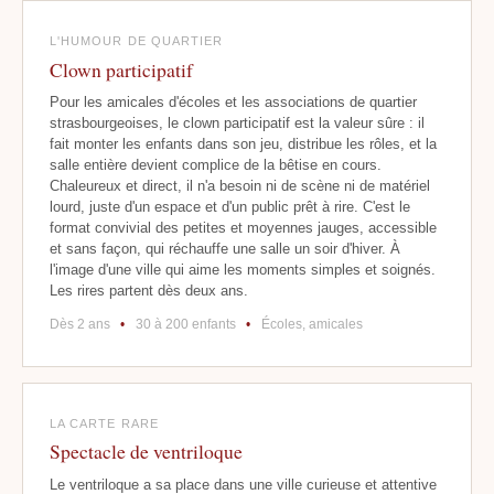
L'HUMOUR DE QUARTIER
Clown participatif
Pour les amicales d'écoles et les associations de quartier
strasbourgeoises, le clown participatif est la valeur sûre : il
fait monter les enfants dans son jeu, distribue les rôles, et la
salle entière devient complice de la bêtise en cours.
Chaleureux et direct, il n'a besoin ni de scène ni de matériel
lourd, juste d'un espace et d'un public prêt à rire. C'est le
format convivial des petites et moyennes jauges, accessible
et sans façon, qui réchauffe une salle un soir d'hiver. À
l'image d'une ville qui aime les moments simples et soignés.
Les rires partent dès deux ans.
Dès 2 ans
•
30 à 200 enfants
•
Écoles, amicales
LA CARTE RARE
Spectacle de ventriloque
Le ventriloque a sa place dans une ville curieuse et attentive