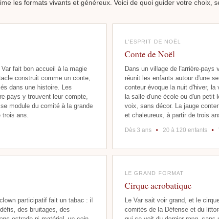
me les formats vivants et généreux. Voici de quoi guider votre choix, se
L'ESPRIT DE NOËL
Conte de Noël
 Var fait bon accueil à la magie
Dans un village de l'arrière-pays
ctacle construit comme un conte,
réunit les enfants autour d'une s
sés dans une histoire. Les
conteur évoque la nuit d'hiver, la 
re-pays y trouvent leur compte,
la salle d'une école ou d'un petit 
t se module du comité à la grande
voix, sans décor. La jauge cont
 trois ans.
et chaleureux, à partir de trois an
Dès 3 ans
•
20 à 120 enfants
•
LE GRAND FORMAT
Cirque acrobatique
 clown participatif fait un tabac : il
Le Var sait voir grand, et le cir
défis, des bruitages, des
comités de la Défense et du litto
Sans estrade ni matériel, un coin
qui se voit du dernier rang, sans 