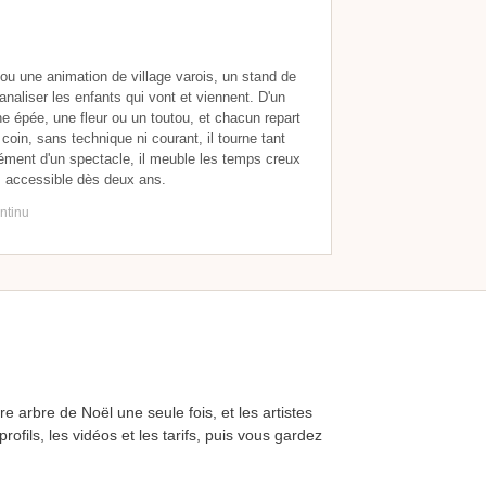
l ou une animation de village varois, un stand de
canaliser les enfants qui vont et viennent. D'un
r une épée, une fleur ou un toutou, et chacun repart
in, sans technique ni courant, il tourne tant
ément d'un spectacle, il meuble les temps creux
, accessible dès deux ans.
ntinu
e arbre de Noël une seule fois, et les artistes
fils, les vidéos et les tarifs, puis vous gardez