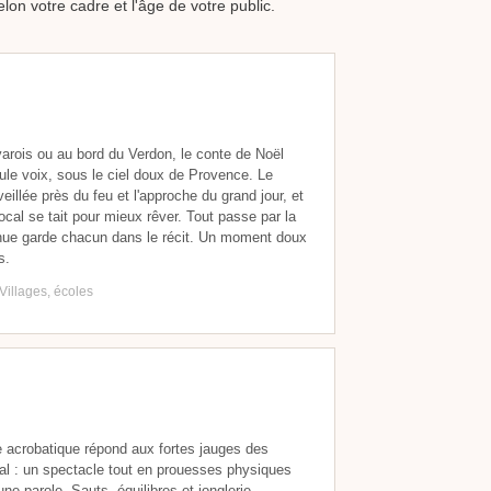
lon votre cadre et l'âge de votre public.
 varois ou au bord du Verdon, le conte de Noël
eule voix, sous le ciel doux de Provence. Le
veillée près du feu et l'approche du grand jour, et
local se tait pour mieux rêver. Tout passe par la
enue garde chacun dans le récit. Un moment doux
s.
Villages, écoles
que acrobatique répond aux fortes jauges des
ral : un spectacle tout en prouesses physiques
une parole. Sauts, équilibres et jonglerie