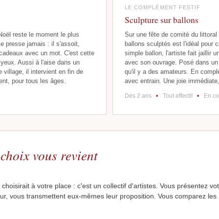
LE COMPLÉMENT FESTIF
Sculpture sur ballons
Noël reste le moment le plus
Sur une fête de comité du littora
 presse jamais : il s'assoit,
ballons sculptés est l'idéal pour 
es cadeaux avec un mot. C'est cette
simple ballon, l'artiste fait jailli
es yeux. Aussi à l'aise dans un
avec son ouvrage. Posé dans un co
illage, il intervient en fin de
qu'il y a des amateurs. En compl
ent, pour tous les âges.
avec entrain. Une joie immédiate
Dès 2 ans
•
Tout effectif
•
En co
 choix vous revient
isirait à votre place : c'est un collectif d'artistes. Vous présentez votr
eur, vous transmettent eux-mêmes leur proposition. Vous comparez les pro