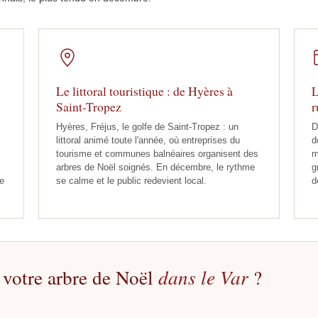
Le littoral touristique : de Hyères à
L
Saint-Tropez
r
Hyères, Fréjus, le golfe de Saint-Tropez : un
D
littoral animé toute l'année, où entreprises du
d
tourisme et communes balnéaires organisent des
m
arbres de Noël soignés. En décembre, le rythme
g
e
se calme et le public redevient local.
d
 votre arbre de Noël
dans le Var
?