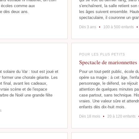
ux écoles comme aux
s'enchaînent, la salle retient son
nde dès deux ans.
les âges suivent ensemble. Haute
spectaculaire, il couronne un gran
Dès 3 ans
•
100 à 500 enfants
•
POUR LES PLUS PETITS
Spectacle de marionnettes
solaire du Var : tout est joué et
Pour un tout-petit public, école du
par former une chorale géante. Les
opère sa magie : à cet âge, l'enfan
et final, avant les cadeaux,
personnage, le défend, se réjouit
vraie scène et de l'espace
attention de quelques minutes par
n arbre de Noël une grande fête
case partout, sans technique. Hi
vraies. Une valeur sûre et attend
enfants dès dix-huit mois.
s
Dès 18 mois
•
20 à 120 enfants