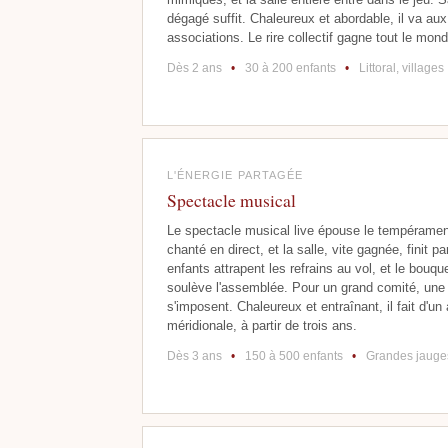
dégagé suffit. Chaleureux et abordable, il va a
associations. Le rire collectif gagne tout le mo
Dès 2 ans
•
30 à 200 enfants
•
Littoral, villages
L'ÉNERGIE PARTAGÉE
Spectacle musical
Le spectacle musical live épouse le tempérament 
chanté en direct, et la salle, vite gagnée, finit 
enfants attrapent les refrains au vol, et le bouqu
soulève l'assemblée. Pour un grand comité, une 
s'imposent. Chaleureux et entraînant, il fait d'u
méridionale, à partir de trois ans.
Dès 3 ans
•
150 à 500 enfants
•
Grandes jauge