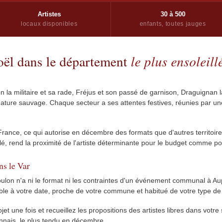
Artistes
30 à 500
locaux disponibles
enfants, toutes jauges
Noël dans le département
le plus ensoleil
n la militaire et sa rade, Fréjus et son passé de garnison, Draguignan l
r nature sauvage. Chaque secteur a ses attentes festives, réunies par 
 France, ce qui autorise en décembre des formats que d'autres territoir
isolé, rend la proximité de l'artiste déterminante pour le budget comme pou
ns le Var
ulon n'a ni le format ni les contraintes d'un événement communal à A
nible à votre date, proche de votre commune et habitué de votre type de 
projet une fois et recueillez les propositions des artistes libres dans v
ulonnais, le plus tendu en décembre.