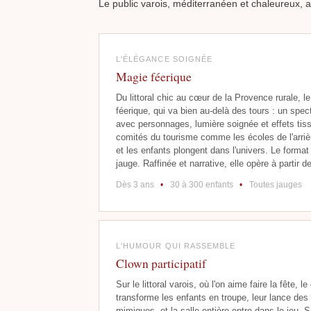
Le public varois, méditerranéen et chaleureux, ai
L'ÉLÉGANCE SOIGNÉE
Magie féerique
Du littoral chic au cœur de la Provence rurale, le
féerique, qui va bien au-delà des tours : un spe
avec personnages, lumière soignée et effets tis
comités du tourisme comme les écoles de l'arriè
et les enfants plongent dans l'univers. Le forma
jauge. Raffinée et narrative, elle opère à partir de
Dès 3 ans
•
30 à 300 enfants
•
Toutes jauges
L'HUMOUR QUI RASSEMBLE
Clown participatif
Sur le littoral varois, où l'on aime faire la fête, le
transforme les enfants en troupe, leur lance des 
mimiques, et la salle entière entre dans le jeu. 